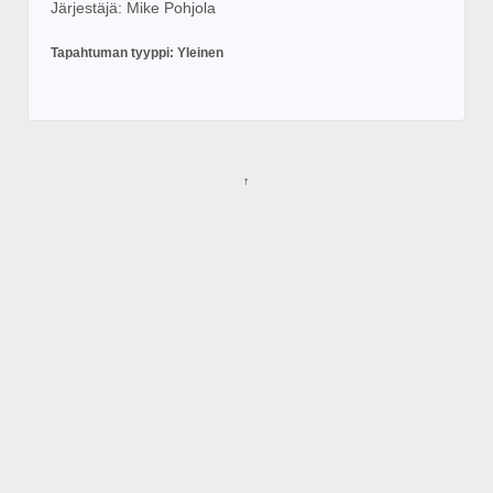
Järjestäjä: Mike Pohjola
Tapahtuman tyyppi: Yleinen
↑