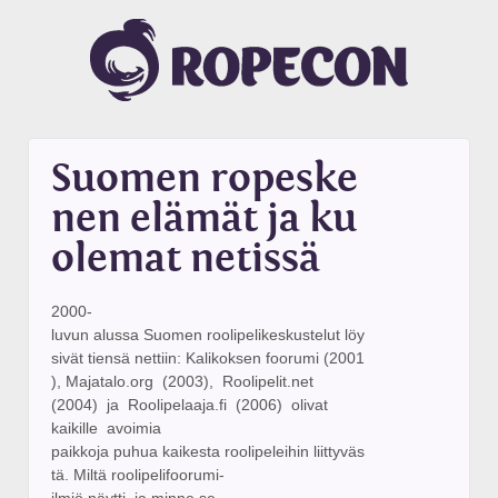
Suomen ropeske
nen elämät ja ku
olemat netissä
2000­
luvun alussa Suomen roolipelikeskustelut löy
sivät tiensä nettiin: Kalikoksen foorumi (2001
), Majatalo.org (2003), Roolipelit.net
(2004) ja Roolipelaaja.fi (2006) olivat
kaikille avoimia
paikkoja puhua kaikesta roolipeleihin liittyväs
tä. Miltä roolipelifoorumi­
ilmiö näytti, ja minne se