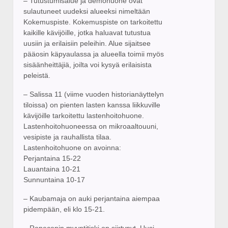
– Tutustumisalue ja demohuone ovat
sulautuneet uudeksi alueeksi nimeltään
Kokemuspiste. Kokemuspiste on tarkoitettu
kaikille kävijöille, jotka haluavat tutustua
uusiin ja erilaisiin peleihin. Alue sijaitsee
pääosin käpyaulassa ja alueella toimii myös
sisäänheittäjiä, joilta voi kysyä erilaisista
peleistä.
– Salissa 11 (viime vuoden historianäyttelyn
tiloissa) on pienten lasten kanssa liikkuville
kävijöille tarkoitettu lastenhoitohuone.
Lastenhoitohuoneessa on mikroaaltouuni,
vesipiste ja rauhallista tilaa.
Lastenhoitohuone on avoinna:
Perjantaina 15-22
Lauantaina 10-21
Sunnuntaina 10-17
– Kaubamaja on auki perjantaina aiempaa
pidempään, eli klo 15-21.
– Ropeconin myyntitiski on siirtynyt. Uusi