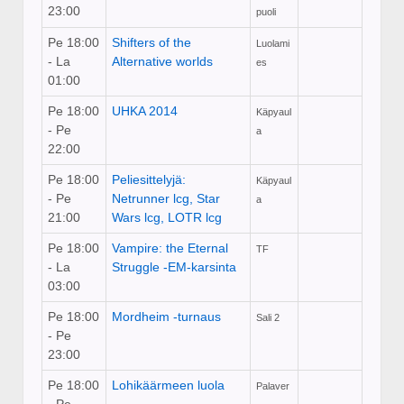
23:00
puoli
Pe 18:00
Shifters of the
Luolami
- La
Alternative worlds
es
01:00
Pe 18:00
UHKA 2014
Käpyaul
- Pe
a
22:00
Pe 18:00
Peliesittelyjä:
Käpyaul
- Pe
Netrunner lcg, Star
a
21:00
Wars lcg, LOTR lcg
Pe 18:00
Vampire: the Eternal
TF
- La
Struggle -EM-karsinta
03:00
Pe 18:00
Mordheim -turnaus
Sali 2
- Pe
23:00
Pe 18:00
Lohikäärmeen luola
Palaver