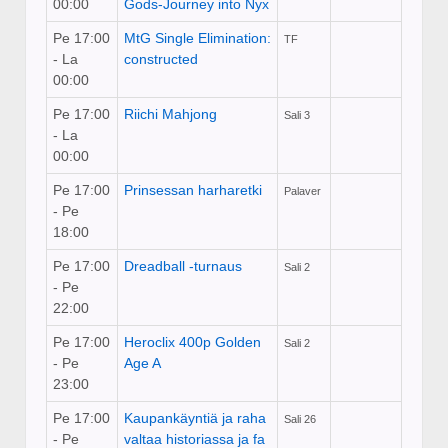
00:00
Gods-Journey into Nyx
Pe 17:00
MtG Single Elimination:
TF
- La
constructed
00:00
Pe 17:00
Riichi Mahjong
Sali 3
- La
00:00
Pe 17:00
Prinsessan harharetki
Palaver
- Pe
18:00
Pe 17:00
Dreadball -turnaus
Sali 2
- Pe
22:00
Pe 17:00
Heroclix 400p Golden
Sali 2
- Pe
Age A
23:00
Pe 17:00
Kaupankäyntiä ja raha
Sali 26
- Pe
valtaa historiassa ja fa