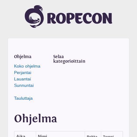
Ohjelma
Selaa
kategorioittain
Koko ohjelma
Perjantai
Lauantai
Sunnuntai
Tauluttaja
Ohjelma
Aika
Nimi
Paikka
Tyyppi