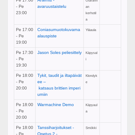
Pe 17:00
Artemis -
Otarann
- Pe
avaruustaistelu
an
23:00
kerhotil
a
Pe 17:00
Coniasumuotokuvama
Yläaula
- Pe
alauspiste
19:00
Pe 17:30
Jason Soles peliesittely
Käpysal
- Pe
i
19:30
Pe 18:00
Tykit, taudit ja iltapäivät
Klondyk
- Pe
ee –
e
20:00
katsaus brittien imperi
umiin
Pe 18:00
Warmachine Demo
Käpyaul
- Pe
a
20:00
Pe 18:00
Tanssiharjoitukset -
Smökki
- Pe
Opetus 2 ­