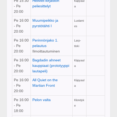
Pe 15:30
HelMet-kirjaston
Käpyaul
- Pe
peliesittelyt
a
20:00
Pe 16:00
Muumipeikko ja
Luolami
- Pe
pyrstötähti I
es
20:00
Pe 16:00
Perinnönjako 1.
Larp-
- Pe
pelautus
tiski
20:00
Ilmoittautuminen
Pe 16:00
Bagdadin ahneet
Käpyaul
- Pe
kauppiaat (prototyyppi
a
20:00
lautapeli)
Pe 16:00
All Quiet on the
Käpyaul
- Pe
Martian Front
a
20:00
Pe 16:00
Pelon valta
Klondyk
- Pe
e
18:00