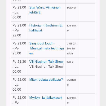
Pe 21:00
Star Wars: Viimeinen
Palaver
- La
tehtävä
00:00
Pe 21:00
Historian hämärimmät
Klondyk
- Pe
hallitsijat
e
22:00
Pe 21:00
Sing it out loud! ­
JMT 3A
- Pe
Musical meta techniqu
Monitoi
23:00
es
mitila
Pe 21:30
Vili Nissinen Talk Show
Sali 1
- La
Vili Nissinen Talk Show
00:00
Pe 22:00
Miten pelata sotilasta?
Auditori
- La
o
00:00
Pe 22:00
Myrkky-­ ja lääkekasvit
Klondyk
- Pe
e