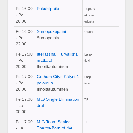
Pe 16:00
Pukukilpailu
Tupakk
- Pe
akopin
20:00
edusta
Pe 16:00
Sumopukupaini
Ulkona
- Pe
Sumopainia
22:00
Pe 17:00
Itterasshai! Turvallista
Larp-
- Pe
matkaa!
tiski
20:00
Ilmoittautuminen
Pe 17:00
Gotham Cityn Kätyrit 1.
Larp-
- Pe
pelautus
tiski
20:00
Ilmoittautuminen
Pe 17:00
MtG Single Elimination:
TF
- La
draft
00:00
Pe 17:00
MtG Team Sealed:
TF
- La
Theros-Born of the