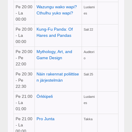
Pe 20:00
Wazungu wako wapi?
Luolami
- La
Cthulhu yuko wapi?
es
00:00
Pe 20:00
Kung-Fu Panda: Of
Sali 22
- La
Hares and Pandas
00:00
Pe 20:00
Mythology, Art, and
Auditori
- Pe
Game Design
o
22:00
Pe 20:30
Näin rakennat poliittise
Sali 25
- Pe
n järjestelmän
22:30
Pe 21:00
Örkkipeli
Luolami
- La
es
01:00
Pe 21:00
Pro Junta
Takka
- La
00:00