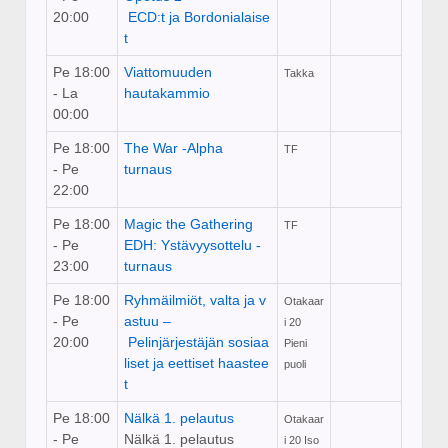
20:00
ECD:t ja Bordonialaise
t
Pe 18:00
Viattomuuden
Takka
- La
hautakammio
00:00
Pe 18:00
The War -Alpha
TF
- Pe
turnaus
22:00
Pe 18:00
Magic the Gathering
TF
- Pe
EDH: Ystävyysottelu -
23:00
turnaus
Pe 18:00
Ryhmäilmiöt, valta ja v
Otakaar
- Pe
astuu –
i 20
20:00
Pelinjärjestäjän sosiaa
Pieni
liset ja eettiset haastee
puoli
t
Pe 18:00
Nälkä 1. pelautus
Otakaar
- Pe
Nälkä 1. pelautus
i 20 Iso