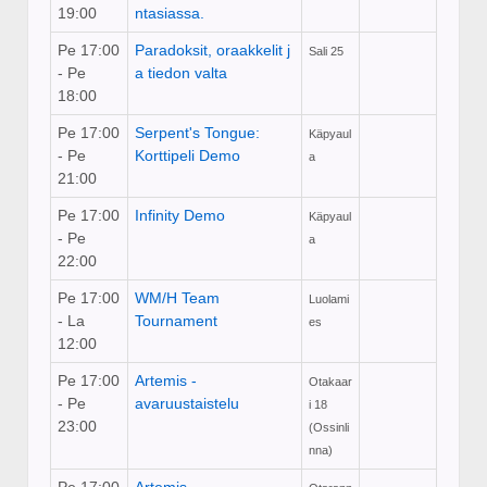
19:00
ntasiassa.
Pe 17:00
Paradoksit, oraakkelit j
Sali 25
- Pe
a tiedon valta
18:00
Pe 17:00
Serpent's Tongue:
Käpyaul
- Pe
Korttipeli Demo
a
21:00
Pe 17:00
Infinity Demo
Käpyaul
- Pe
a
22:00
Pe 17:00
WM/H Team
Luolami
- La
Tournament
es
12:00
Pe 17:00
Artemis -
Otakaar
- Pe
avaruustaistelu
i 18
23:00
(Ossinli
nna)