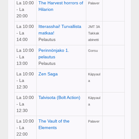
La 10:00
The Harvest horrors of
Palaver
- La
Hilarion
20:00
La 10:00
Itterasshai! Turvallista
JMT 3A
- La
matkaa!
Takkak
14:00
Pelautus
abinetti
La 10:00
Perinnönjako 1.
Gorsu
- La
pelautus
13:00
Pelautus
La 10:00
Zen Saga
Käpyaul
- La
a
12:30
La 10:00
Talvisota (Bolt Action)
Käpyaul
- La
a
12:30
La 10:00
The Vault of the
Palaver
- La
Elements
22:00