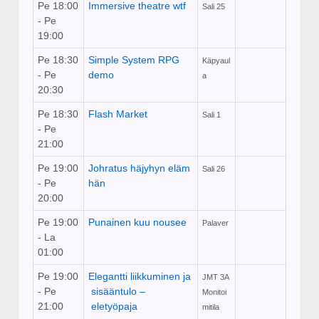
Pe 18:00
Immersive theatre wtf
Sali 25
- Pe
19:00
Pe 18:30
Simple System RPG
Käpyaul
- Pe
demo
a
20:30
Pe 18:30
Flash Market
Sali 1
- Pe
21:00
Pe 19:00
Johratus häjyhyn eläm
Sali 26
- Pe
hän
20:00
Pe 19:00
Punainen kuu nousee
Palaver
- La
01:00
Pe 19:00
Elegantti liikkuminen ja
JMT 3A
- Pe
sisääntulo –
Monitoi
21:00
eletyöpaja
mitila