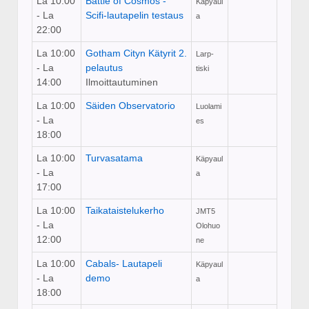
La 10:00
Battle of Cosmos -
Käpyaul
- La
Scifi-lautapelin testaus
a
22:00
La 10:00
Gotham Cityn Kätyrit 2.
Larp-
- La
pelautus
tiski
14:00
Ilmoittautuminen
La 10:00
Säiden Observatorio
Luolami
- La
es
18:00
La 10:00
Turvasatama
Käpyaul
- La
a
17:00
La 10:00
Taikataistelukerho
JMT5
- La
Olohuo
12:00
ne
La 10:00
Cabals- Lautapeli
Käpyaul
- La
demo
a
18:00