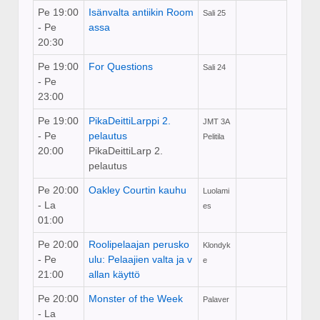
Pe 19:00
Isänvalta antiikin Room
Sali 25
- Pe
assa
20:30
Pe 19:00
For Questions
Sali 24
- Pe
23:00
Pe 19:00
PikaDeittiLarppi 2.
JMT 3A
- Pe
pelautus
Pelitila
20:00
PikaDeittiLarp 2.
pelautus
Pe 20:00
Oakley Courtin kauhu
Luolami
- La
es
01:00
Pe 20:00
Roolipelaajan perusko
Klondyk
- Pe
ulu: Pelaajien valta ja v
e
21:00
allan käyttö
Pe 20:00
Monster of the Week
Palaver
- La