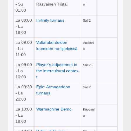
- Su
Rasvainen Tiistai
o
01:00
La 08:00
Inifinity turnaus
Sali 2
- La
18:00
La 09:00
Valtarakenteiden
Auditori
- La
luominen roolipeleissä
o
11:00
La 09:00
Player’s adjustment in
Sali 25
- La
the intercultural contex
10:00
t
La 09:30
Epic: Armageddon
Sali 2
- La
turnaus
20:00
La 10:00
Warmachine Demo
Käpyaul
- La
a
18:00