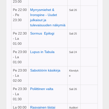
23:00
Pe 22:00
Myrrysmiehet &
Sali 26
- Pe
Ironspine - Uudet
23:30
julkaisut ja
tulevaisuuden näkymiä
Pe 22:30
Sormus ­ Epilogi
Sali 25
- La
01:00
Pe 23:00
Lupus in Tabula
Sali 24
- La
01:00
Pe 23:00
Sabotöörin käsikirja
Klondyk
- La
e
02:00
Pe 23:30
Poliittinen valta
Sali 26
- La
01:30
La 00:00
Rasvainen tiistai
Auditori