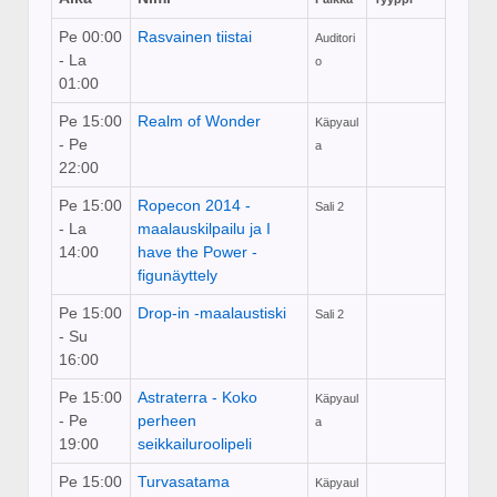
Pe 00:00
Rasvainen tiistai
Auditori
- La
o
01:00
Pe 15:00
Realm of Wonder
Käpyaul
- Pe
a
22:00
Pe 15:00
Ropecon 2014 -
Sali 2
- La
maalauskilpailu ja I
14:00
have the Power -
figunäyttely
Pe 15:00
Drop-in -maalaustiski
Sali 2
- Su
16:00
Pe 15:00
Astraterra - Koko
Käpyaul
- Pe
perheen
a
19:00
seikkailuroolipeli
Pe 15:00
Turvasatama
Käpyaul