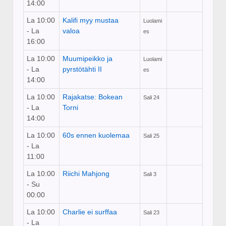
14:00
La 10:00
Kalifi myy mustaa
Luolami
- La
valoa
es
16:00
La 10:00
Muumipeikko ja
Luolami
- La
pyrstötähti II
es
14:00
La 10:00
Rajakatse: Bokean
Sali 24
- La
Torni
14:00
La 10:00
60s ennen kuolemaa
Sali 25
- La
11:00
La 10:00
Riichi Mahjong
Sali 3
- Su
00:00
La 10:00
Charlie ei surffaa
Sali 23
- La