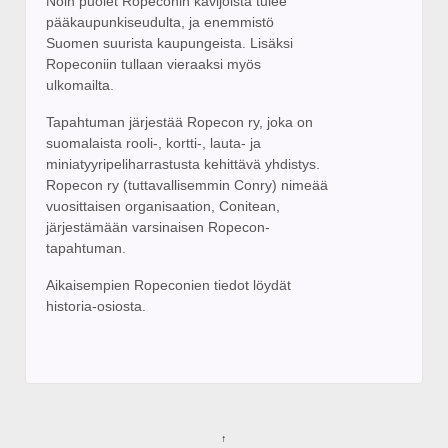
Noin puolet Ropeconin kävijöistä tulee
pääkaupunkiseudulta, ja enemmistö
Suomen suurista kaupungeista. Lisäksi
Ropeconiin tullaan vieraaksi myös
ulkomailta.
Tapahtuman järjestää Ropecon ry, joka on
suomalaista rooli-, kortti-, lauta- ja
miniatyyripeliharrastusta kehittävä yhdistys.
Ropecon ry (tuttavallisemmin Conry) nimeää
vuosittaisen organisaation, Conitean,
järjestämään varsinaisen Ropecon-
tapahtuman.
Aikaisempien Ropeconien tiedot löydät
historia-osiosta.
↑