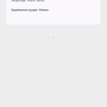
Järjestäjä: Rami Sihvo
Tapahtuman tyyppi: Yleinen
↑