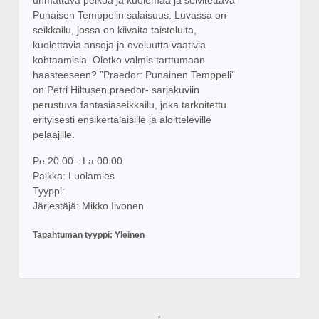
Punaisen Temppelin salaisuus. Luvassa on
seikkailu, jossa on kiivaita taisteluita,
kuolettavia ansoja ja oveluutta vaativia
kohtaamisia. Oletko valmis tarttumaan
haasteeseen? ”Praedor: Punainen Temppeli”
on Petri Hiltusen praedor- sarjakuviin
perustuva fantasiaseikkailu, joka tarkoitettu
erityisesti ensikertalaisille ja aloitteleville
pelaajille.
Pe 20:00 - La 00:00
Paikka: Luolamies
Tyyppi:
Järjestäjä: Mikko Iivonen
Tapahtuman tyyppi: Yleinen
↑