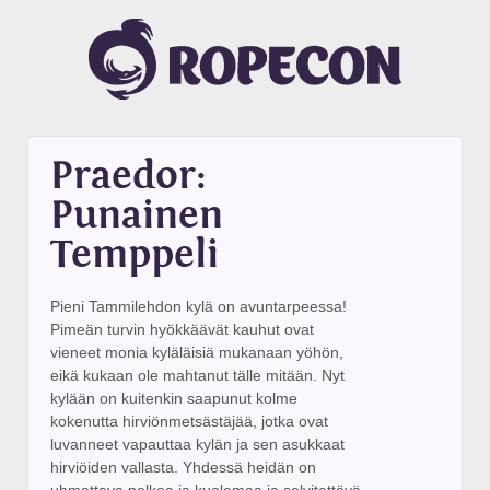
Praedor:
Punainen
Temppeli
Pieni Tammilehdon kylä on avuntarpeessa!
Pimeän turvin hyökkäävät kauhut ovat
vieneet monia kyläläisiä mukanaan yöhön,
eikä kukaan ole mahtanut tälle mitään. Nyt
kylään on kuitenkin saapunut kolme
kokenutta hirviönmetsästäjää, jotka ovat
luvanneet vapauttaa kylän ja sen asukkaat
hirviöiden vallasta. Yhdessä heidän on
uhmattava pelkoa ja kuolemaa ja selvitettävä